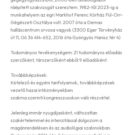
ráépitett szakvizsgát szereztem. 1982-től 2023-ig a
munkahelyem az egri Markhot Ferenc Kórház Fül-Orr-
Gégészeti Osztálya volt. 2007 óta a Demax
halláscentrum orvosa vagyok (3300 Eger Törvényház
út 11, 06 36 414-652, 2016 óta Gyöngyös Hanisz tér 4)
Tudományos tevékenységem: 21 tudományos előadás
szerzőként, társzerzőként ebből 9 előadóként.
Továbbképzések:
Kötelező és egyéni tanfolyamok, továbbképzések
vezető hazai intézményekben
szakma szerinti kongresszusokon való részvétel.
Jelenleg immár nyugdijasként, változatlan
szakértelemmel és intenzitással dolgozom a
magánrendelésen és az audiológiai szalonokban.