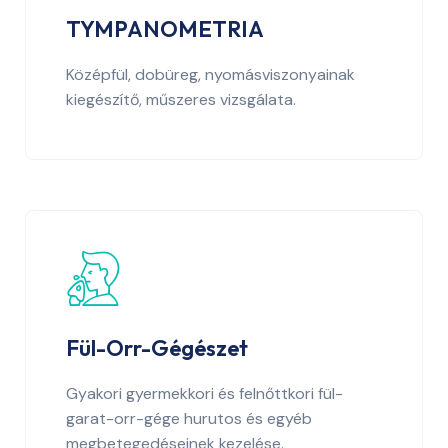
TYMPANOMETRIA
Középfül, dobüreg, nyomásviszonyainak
kiegészítő, műszeres vizsgálata.
Fül-Orr-Gégészet
Gyakori gyermekkori és felnőttkori fül-
garat-orr-gége hurutos és egyéb
megbetegedéseinek kezelése.