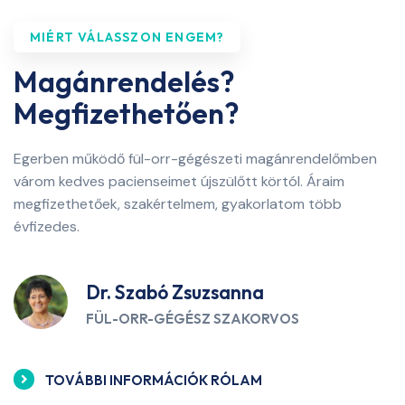
MIÉRT VÁLASSZON ENGEM?
Magánrendelés?
Megfizethetően?
Egerben működő fül-orr-gégészeti magánrendelőmben
várom kedves pacienseimet újszülőtt körtól. Áraim
megfizethetőek, szakértelmem, gyakorlatom több
évfizedes.
Dr. Szabó Zsuzsanna
FÜL-ORR-GÉGÉSZ SZAKORVOS
TOVÁBBI INFORMÁCIÓK RÓLAM