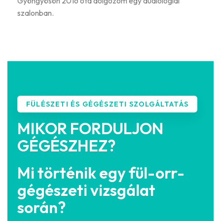
Gyöngyösön 2016 óta dolgozom egy audiológiai
szalonban.
FÜLÉSZETI ÉS GÉGÉSZETI SZOLGÁLTATÁS
MIKOR FORDULJON
GÉGÉSZHEZ?
Mi történik egy fül-orr-
gégészeti vizsgálat
során?