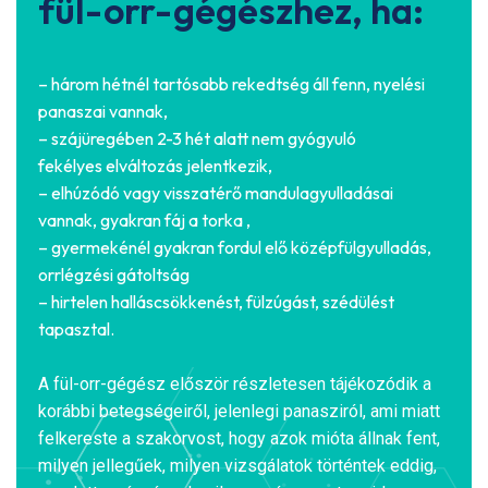
fül-orr-gégészhez, ha:
– három hétnél tartósabb rekedtség áll fenn, nyelési
panaszai vannak,
– szájüregében 2-3 hét alatt nem gyógyuló
fekélyes elváltozás jelentkezik,
– elhúzódó vagy visszatérő mandulagyulladásai
vannak, gyakran fáj a torka ,
– gyermekénél gyakran fordul elő középfülgyulladás,
orrlégzési gátoltság
– hirtelen halláscsökkenést, fülzúgást, szédülést
tapasztal.
A fül-orr-gégész először részletesen tájékozódik a
korábbi betegségeiről, jelenlegi panasziról, ami miatt
felkereste a szakorvost, hogy azok mióta állnak fent,
milyen jellegűek, milyen vizsgálatok történtek eddig,