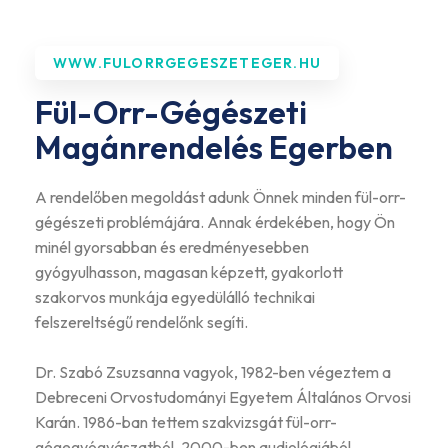
WWW.FULORRGEGESZETEGER.HU
Fül-Orr-Gégészeti
Magánrendelés Egerben
A rendelőben megoldást adunk Önnek minden fül-orr-
gégészeti problémájára. Annak érdekében, hogy Ön
minél gyorsabban és eredményesebben
gyógyulhasson, magasan képzett, gyakorlott
szakorvos munkája egyedülálló technikai
felszereltségű rendelőnk segíti.
Dr. Szabó Zsuzsanna vagyok, 1982-ben végeztem a
Debreceni Orvostudományi Egyetem Általános Orvosi
Karán. 1986-ban tettem szakvizsgát fül-orr-
gégegyógyászatból, 2000-ben audiológiából