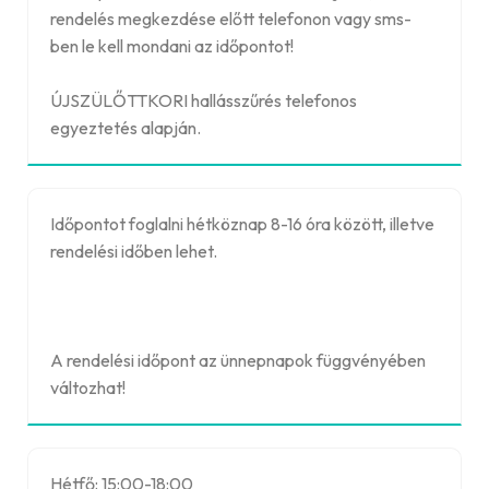
rendelés megkezdése előtt telefonon vagy sms-
ben le kell mondani az időpontot!
ÚJSZÜLŐTTKORI hallásszűrés telefonos
egyeztetés alapján.
Időpontot foglalni hétköznap 8-16 óra között, illetve
rendelési időben lehet.
A rendelési időpont az ünnepnapok függvényében
változhat!
Hétfő: 15:00-18:00