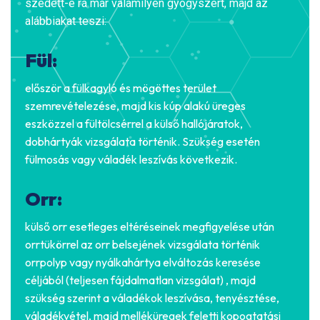
szedett-e rá már valamilyen gyógyszert, majd az
alábbiakat teszi:
Fül:
először a fülkagyló és mögöttes terület
szemrevételezése, majd kis kúp alakú üreges
eszközzel a fültölcsérrel a külső hallójáratok,
dobhártyák vizsgálata történik. Szükség esetén
fülmosás vagy váladék leszívás következik.
Orr:
külső orr esetleges eltéréseinek megfigyelése után
orrtükörrel az orr belsejének vizsgálata történik
orrpolyp vagy nyálkahártya elváltozás keresése
céljából (teljesen fájdalmatlan vizsgálat) , majd
szükség szerint a váladékok leszívása, tenyésztése,
váladékvétel, majd melléküregek feletti kopogtatási