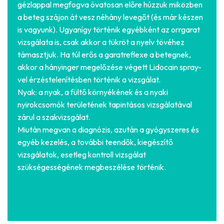
gézlappal megfogva óvatosan előre húzzuk miközben
a beteg szájon át vesz néhány levegőt (és már készen
is vagyunk). Ugyanígy történik egyébként az orrgarat
vizsgálata is, csak akkor a tükröt a nyelv tövéhez
támasztjuk. Ha túl erős a garatreflexe a betegnek,
akkor a hányinger megelőzése végett Lidocain spray-
vel érzéstelenítésben történik a vizsgálat.
Nyak: a nyak, a fültő környékének és a nyaki
nyirokcsomók területének tapintásos vizsgálatával
zárul a szakvizsgálat.
Miután megvan a diagnózis, azután a gyógyszeres és
egyéb kezelés, a további teendők, kiegészítő
vizsgálatok, esetleg kontroll vizsgálat
szükségességének megbeszélése történik.