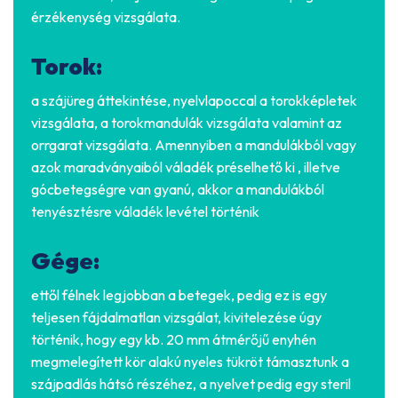
érzékenység vizsgálata.
Torok:
a szájüreg áttekintése, nyelvlapoccal a torokképletek
vizsgálata, a torokmandulák vizsgálata valamint az
orrgarat vizsgálata. Amennyiben a mandulákból vagy
azok maradványaiból váladék préselhető ki , illetve
gócbetegségre van gyanú, akkor a mandulákból
tenyésztésre váladék levétel történik
Gége:
ettől félnek legjobban a betegek, pedig ez is egy
teljesen fájdalmatlan vizsgálat, kivitelezése úgy
történik, hogy egy kb. 20 mm átmérőjű enyhén
megmelegített kör alakú nyeles tükröt támasztunk a
szájpadlás hátsó részéhez, a nyelvet pedig egy steril