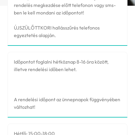
rendelés megkezdése előtt telefonon vagy sms-
ben le kell mondani az időpontot!
ÚJSZÜLŐTTKORI hallásszűrés telefonos
egyeztetés alapján.
Időpontot foglalni hétköznap 8-16 óra között,
illetve rendelési időben lehet.
A rendelési időpont az ünnepnapok függvényében
változhat!
Hétfő: 15:00-18:00