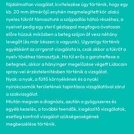
fájdalmatlan vizsgálat, kivitelezése úgy történik, hogy egy
kb. 20 mm átmérőjű enyhén megmelegített kör alakú
nyeles tükröt támasztunk a szájpadlás hátsó részéhez, a
nyelvet pedig egy steril gézlappal megfogva óvatosan
előre húzzuk miközben a beteg szájon át vesz néhány
levegőt (és már készen is vagyunk). Ugyanígy történik
egyébként az orrgarat vizsgálata is, csak akkor a tükröt a
nyelv tövéhez támasztjuk. Ha túl erős a garatreflexe a
betegnek, akkor a hányinger megelőzése végett Lidocain
spray-vel érzéstelenítésben történik a vizsgálat.
Nyak: a nyak, a fültő környékének és a nyaki
nyirokcsomók területének tapintásos vizsgálatával zárul
a szakvizsgálat.
Miután megvan a diagnózis, azután a gyógyszeres és
egyéb kezelés, a további teendők, kiegészítő vizsgálatok,
esetleg kontroll vizsgálat szükségességének
megbeszélése történik.