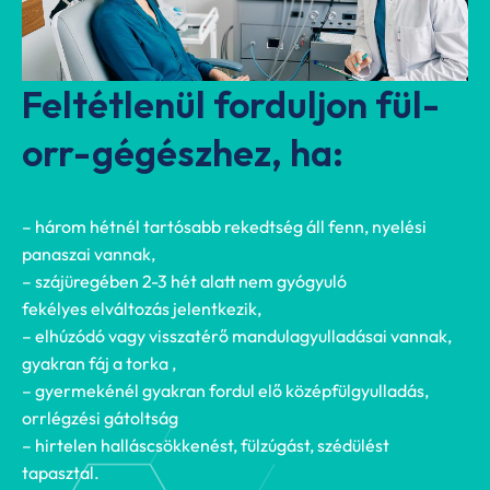
Feltétlenül forduljon fül-
orr-gégészhez, ha:
– három hétnél tartósabb rekedtség áll fenn, nyelési
panaszai vannak,
– szájüregében 2-3 hét alatt nem gyógyuló
fekélyes elváltozás jelentkezik,
– elhúzódó vagy visszatérő mandulagyulladásai vannak,
gyakran fáj a torka ,
– gyermekénél gyakran fordul elő középfülgyulladás,
orrlégzési gátoltság
– hirtelen halláscsökkenést, fülzúgást, szédülést
tapasztal.