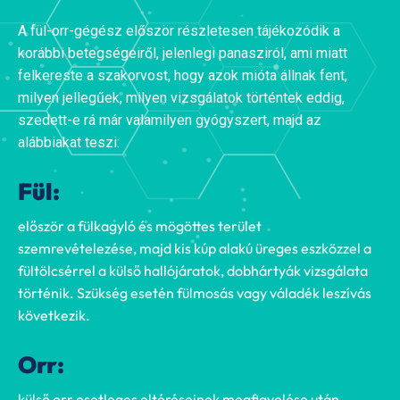
A fül-orr-gégész először részletesen tájékozódik a
korábbi betegségeiről, jelenlegi panasziról, ami miatt
felkereste a szakorvost, hogy azok mióta állnak fent,
milyen jellegűek, milyen vizsgálatok történtek eddig,
szedett-e rá már valamilyen gyógyszert, majd az
alábbiakat teszi:
Fül:
először a fülkagyló és mögöttes terület
szemrevételezése, majd kis kúp alakú üreges eszközzel a
fültölcsérrel a külső hallójáratok, dobhártyák vizsgálata
történik. Szükség esetén fülmosás vagy váladék leszívás
következik.
Orr:
külső orr esetleges eltéréseinek megfigyelése után