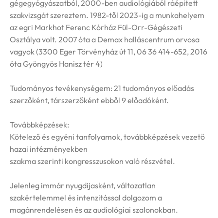
gégegyógyászatból, 2000-ben audiológiából ráépitett
szakvizsgát szereztem. 1982-től 2023-ig a munkahelyem
az egri Markhot Ferenc Kórház Fül-Orr-Gégészeti
Osztálya volt. 2007 óta a Demax halláscentrum orvosa
vagyok (3300 Eger Törvényház út 11, 06 36 414-652, 2016
óta Gyöngyös Hanisz tér 4)
Tudományos tevékenységem: 21 tudományos előadás
szerzőként, társzerzőként ebből 9 előadóként.
Továbbképzések:
Kötelező és egyéni tanfolyamok, továbbképzések vezető
hazai intézményekben
szakma szerinti kongresszusokon való részvétel.
Jelenleg immár nyugdijasként, változatlan
szakértelemmel és intenzitással dolgozom a
magánrendelésen és az audiológiai szalonokban.