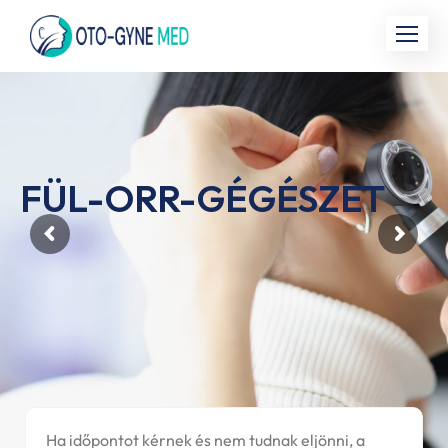
FÜL-ORR-GÉGÉSZET
Ha időpontot kérnek és nem tudnak eljönni, a