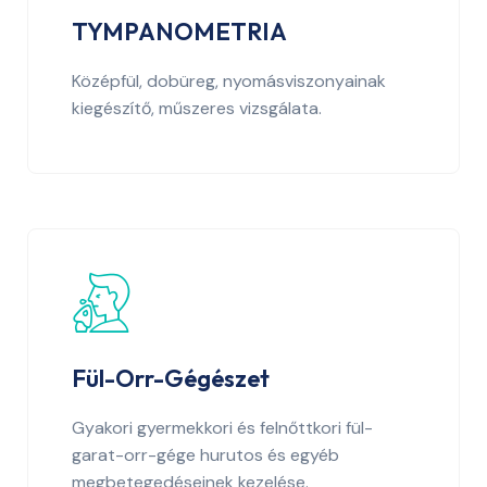
TYMPANOMETRIA
Középfül, dobüreg, nyomásviszonyainak
kiegészítő, műszeres vizsgálata.
Fül-Orr-Gégészet
Gyakori gyermekkori és felnőttkori fül-
garat-orr-gége hurutos és egyéb
megbetegedéseinek kezelése.