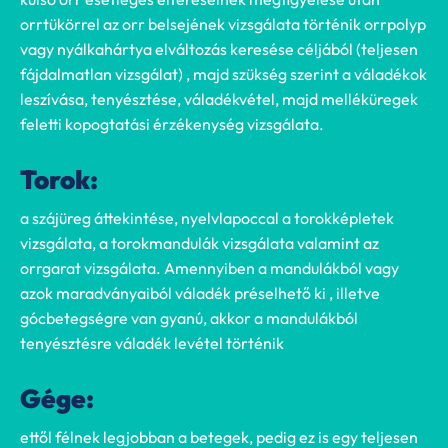
orrtükörrel az orr belsejének vizsgálata történik orrpolyp
vagy nyálkahártya elváltozás keresése céljából (teljesen
fájdalmatlan vizsgálat) , majd szükség szerint a váladékok
leszívása, tenyésztése, váladékvétel, majd melléküregek
feletti kopogtatási érzékenység vizsgálata.
Torok:
a szájüreg áttekintése, nyelvlapoccal a torokképletek
vizsgálata, a torokmandulák vizsgálata valamint az
orrgarat vizsgálata. Amennyiben a mandulákból vagy
azok maradványaiból váladék préselhető ki , illetve
gócbetegségre van gyanú, akkor a mandulákból
tenyésztésre váladék levétel történik
Gége:
ettől félnek legjobban a betegek, pedig ez is egy teljesen